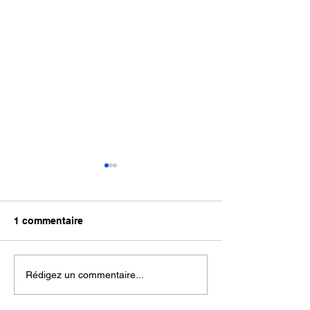
1 commentaire
Rédigez un commentaire...
☀️ C’EST LES SOLDES
🛍️ Comment n
choisissons les
☀️