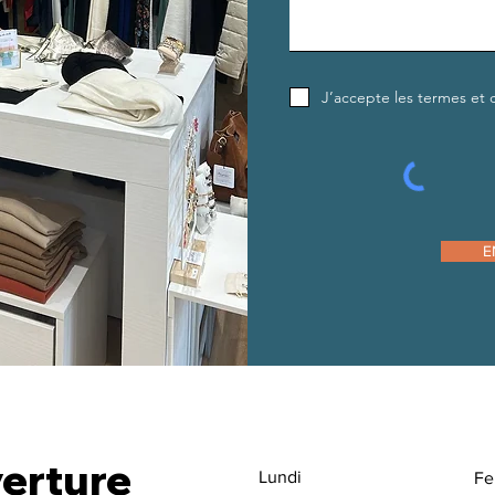
J’accepte les termes et 
E
erture
Lundi
Fe