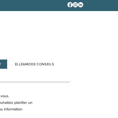
T
ELLE&MODE CONSEILS
 vous.
haitiez planifier un
u information.