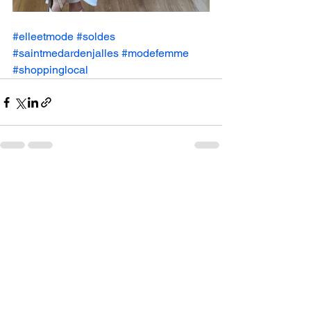
#elleetmode
#soldes
#saintmedardenjalles
#modefemme
#shoppinglocal
Voir tout
Posts récents