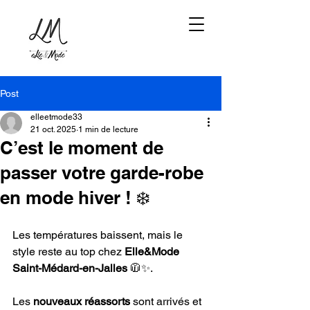
Post
elleetmode33
21 oct. 2025
1 min de lecture
C’est le moment de
passer votre garde-robe
en mode hiver ! ❄️
Les températures baissent, mais le 
style reste au top chez 
Elle&Mode 
Saint-Médard-en-Jalles
 🧥✨.
Les 
nouveaux réassorts
 sont arrivés et 