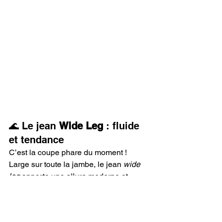
🌊 Le jean 
Wide Leg
 : fluide 
et tendance
C’est la coupe phare du moment ! 
Large sur toute la jambe, le jean 
wide 
leg
 apporte une allure moderne et 
structurée. Il allonge les jambes et 
apporte un vrai effet “waouh”.
À porter avec : un top ajusté ou un 